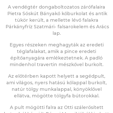
A vendégtér dongaboltozatos zárófalaira
Pietra Sóskút Bányakő kőburkolat és antik
tükör került, a mellette lévő falakra
Párkányfríz Szatmári- falsarokelem és Arács
lap.
Egyes részeken meghagyták az eredeti
téglafalakat, amik a pince eredeti
építőanyagára emlékeztetnek. A padló
mindenhol travertin mészkővel burkolt.
Az előtérben kapott helyett a segédpult,
ami világos, nyers hatású kőlappal burkolt,
natúr tölgy munkalappal, könyöklővel
ellátva, mögötte tölgyfa bútorokkal.
A pult mögötti falra az Otti szálerősített