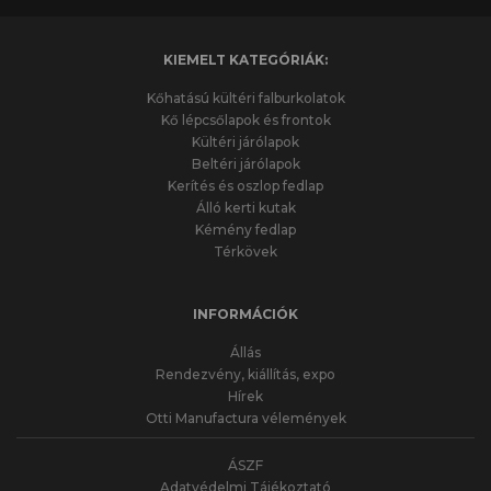
KIEMELT KATEGÓRIÁK:
Kőhatású kültéri falburkolatok
Kő lépcsőlapok és frontok
Kültéri járólapok
Beltéri járólapok
Kerítés és oszlop fedlap
Álló kerti kutak
Kémény fedlap
Térkövek
INFORMÁCIÓK
Állás
Rendezvény, kiállítás, expo
Hírek
Otti Manufactura vélemények
ÁSZF
Adatvédelmi Tájékoztató