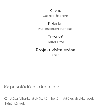
Kliens
Gasztro étterem
Feladat
Kül- és beltéri burkolás
Tervező
Hoffer Ottó
Projekt kivitelezése
2023
Kapcsolódó burkolatok:
Kőhatású falburkolatok
(
kültéri
,
beltéri
);
Ajtó és ablakkeretek
;
Kőpárkányok