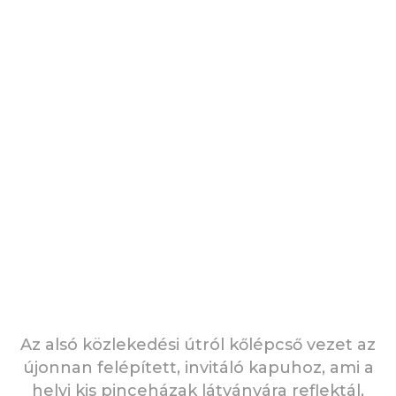
Az alsó közlekedési útról kőlépcső vezet az
újonnan felépített, invitáló kapuhoz, ami a
helyi kis pinceházak látványára reflektál,