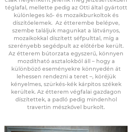
téglafal, mellette pedig az Otti által gyártott
különleges kő- és mozaikburkoltok és
díszítőelemek. Az étterembe belépve,
szembe találjuk magunkat a látványos,
mozaikokkal díszített séfpulttal, míg a
szerényebb segédpult az előtérbe került.
Az étterem bútorzata egyszerű, könnyen
mozdítható asztalokból áll – hogy a
különböző eseményekre könnyedén át
lehessen rendezni a teret –, köréjük
kényelmes, szürkés-kék kárpitos székek
kerültek. Az étterem végfalai gazdagon
díszítettek, a padló pedig mindenhol
travertin mészkővel burkolt.