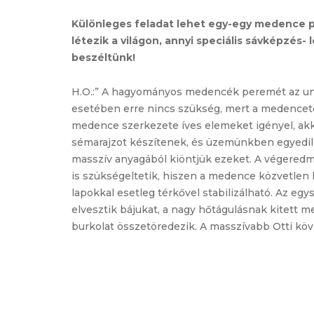
Különleges feladat lehet egy-egy medence 
létezik a világon, annyi speciális sávképzés-
beszéltünk!
H.O.:” A hagyományos medencék peremét az un. 
esetében erre nincs szükség, mert a medencetér
medence szerkezete íves elemeket igényel, akk
sémarajzot készítenek, és üzemünkben egyedile
masszív anyagából kiöntjük ezeket. A végeredmé
is szükségeltetik, hiszen a medence közvetlen k
lapokkal esetleg térkővel stabilizálható. Az egy
elvesztik bájukat, a nagy hőtágulásnak kitett 
burkolat összetöredezik. A masszívabb Otti köv