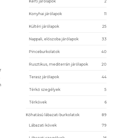
Kerti járólapok
2
Konyhai járólapok
11
Kültéri járólapok
25
Nappali, előszoba járólapok
33
Pinceburkolatok
40
Rusztikus, mediterrán járólapok
20
r
Terasz járólapok
44
a
n
Térkő szegélyek
5
Térkövek
6
Kőhatású lábazati burkolatok
89
Lábazati kövek
79
Lábazati szegélyek
16