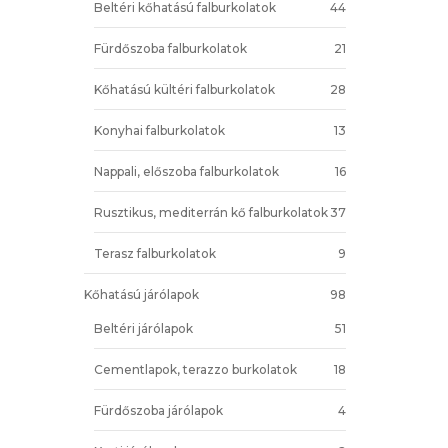
Beltéri kőhatású falburkolatok
44
Fürdőszoba falburkolatok
21
Kőhatású kültéri falburkolatok
28
Konyhai falburkolatok
13
Nappali, előszoba falburkolatok
16
Rusztikus, mediterrán kő falburkolatok
37
Terasz falburkolatok
9
Kőhatású járólapok
98
Beltéri járólapok
51
Cementlapok, terazzo burkolatok
18
Fürdőszoba járólapok
4