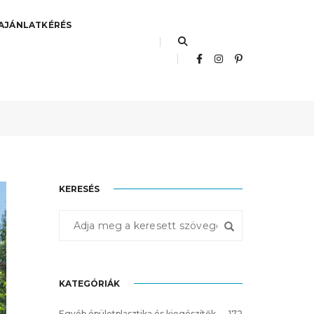
AJÁNLATKÉRÉS
2020.12.03.
Hasznos
,
Jó tudni!
KERESÉS
KATEGÓRIÁK
Egyéb épületplasztika és kiegészítők
172