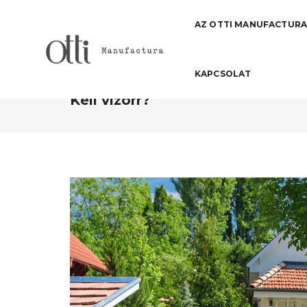
AZ OTTI MANUFACTUR
KAPCSOLAT
Mire jó a fedkő? Hogyan válass
Kell vízorr?