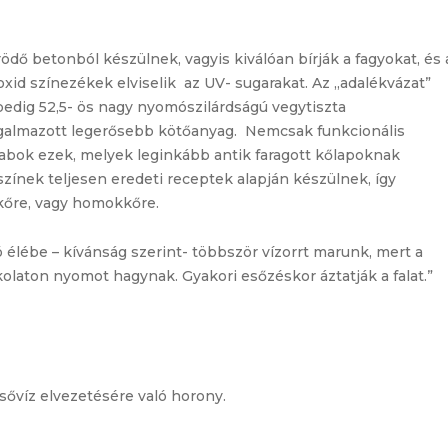
ő betonból készülnek, vagyis kiválóan bírják a fagyokat, és 
xid színezékek elviselik az UV- sugarakat. Az „adalékvázat”
edig 52,5- ös nagy nyomószilárdságú vegytiszta
galmazott legerősebb kötőanyag. Nemcsak funkcionális
rabok ezek, melyek leginkább antik faragott kőlapoknak
 színek teljesen eredeti receptek alapján készülnek, így
kőre, vagy homokkőre.
ó élébe – kívánság szerint- többször vízorrt marunk, mert a
kolaton nyomot hagynak. Gyakori esőzéskor áztatják a falat.”
 esővíz elvezetésére való horony.