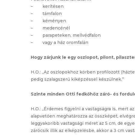
– kerítésen
– támfalon
– kéményen
– medencénél
– parapeteken, mellvédfalon
– vagy a ház oromfalán
Hogy zárjunk le egy oszlopot, pilont, pilaszte
H.O.: „Az oszlopokhoz körben profilozott (háztet
pedig szalagszerű kiképzéssel készülnek.”
Szinte minden Otti fedkőhöz záró- és forduló
H.O.: „Érdemes figyelni a vastagságra is, mert a
alapvetően meghatározza az összképet, elvégre
leggyakoribb vastagsági méret az 5 cm, de egy
zárócsík illik az elképzelésbe, akkor a 3 cm vas