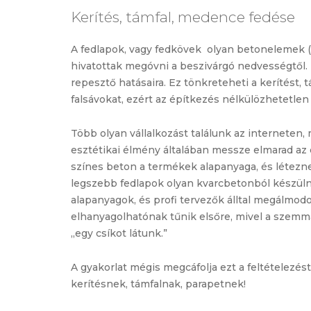
Kerítés, támfal, medence fedése
A fedlapok, vagy fedkövek olyan betonelemek (e
hivatottak megóvni a beszivárgó nedvességtől. Ha
repesztő hatásaira. Ez tönkreteheti a kerítést, 
falsávokat, ezért az építkezés nélkülözhetetle
Több olyan vállalkozást találunk az interneten,
esztétikai élmény általában messze elmarad az 
színes beton a termékek alapanyaga, és létezn
legszebb fedlapok olyan kvarcbetonból készüln
alapanyagok, és profi tervezők álltal megálmod
elhanyagolhatónak tűnik elsőre, mivel a szemma
„egy csíkot látunk.”
A gyakorlat mégis megcáfolja ezt a feltételezés
kerítésnek, támfalnak, parapetnek!