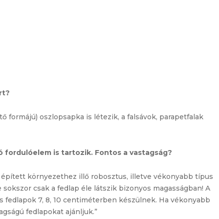
rt?
ő formájú) oszlopsapka is létezik, a falsávok, parapetfalak
 fordulóelem is tartozik. Fontos a vastagság?
z épített környezethez illő robosztus, illetve vékonyabb típus
 sokszor csak a fedlap éle látszik bizonyos magasságban! A
es fedlapok 7, 8, 10 centiméterben készülnek. Ha vékonyabb
tagságú fedlapokat ajánljuk.”