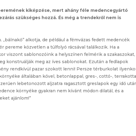
peremének kiképzése, mert ahány féle medencegyártó
 lezárás szükséges hozzá. És még a trendekről nem is
„bálnakő” alkotja, de például a fémvázas fedett medencék
 pereme közvetlen a túlfolyó rácsával találkozik. Ha a
or viszont sablonozóink a helyszínen felmérik a szakaszokat,
g konstruálják meg az íves sablonokat. Ezután a fedlapok
ny rendkívül pazar szokott lenni! Persze térburkolat ilyenko
örnyéke általában kővel, betonlappal, gres-, cottó-, terrakott
szerűen lebetonozott aljzatra ragasztott greslapok egy idő utá
medence környéke gyakran nem kívánt módon dilatál, és a
eket ajánlom!”