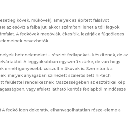
setleg kövek, műkövek), amelyek az épített falsávot
 az esővíz a falba jut, akkor számítani lehet a téli fagyok
támfalat. A fedkövek megóvják, ékesítik, lezárják a függőleges
n elemeinek nevezhetők.
 melyek betonelemeket – részint fedlapokat- készítenek, de az
elvártaktól. A leggyakrabban egyszerű szürke, de van hogy
ek ennél igényesebb csiszolt műkövek is. Szerintünk a
ek, melyek anyagában színezett szálerősített hi-tech
ott felülettel rendelkeznek. Összességében az esztétikai kép
gasságban, vagy afelett látható kerítés fedlapból mindössze
t! A fedkő igen dekoratív, elhanyagolhatatlan része-eleme a