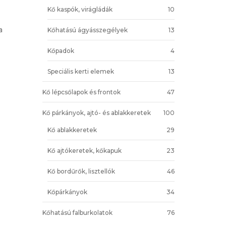
Kő kaspók, virágládák
10
a
Kőhatású ágyásszegélyek
13
Kőpadok
4
Speciális kerti elemek
13
Kő lépcsőlapok és frontok
47
Kő párkányok, ajtó- és ablakkeretek
100
Kő ablakkeretek
29
Kő ajtókeretek, kőkapuk
23
Kő bordűrők, lisztellók
46
Kőpárkányok
34
Kőhatású falburkolatok
76