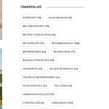
CÍMKEFELHŐ
AJTÓKERET
(39)
ALAPANYAGOK
(76)
BELSŐÉPÍTÉSZET
(78)
BELTÉRI PADLÓLAPOK
(46)
BESZEREZÉS
(74)
BETONBURKOLAT
(458)
BETONTERMÉK
(54)
BURKOLATOK
(77)
BURKOLATTERVEZÉS
(78)
DEKORÁCIÓ
(29)
EGYEDI BURKOLAT
(43)
FAGYÁLLÓ BETONTERMÉK
(42)
FELÖLTÖZTETÉS
(72)
FELÚJÍTÁS
(73)
GENERÁLKIVITELEZŐ
(76)
GYÁRTÁSI IDŐ
(61)
HOMLOKZAT
(100)