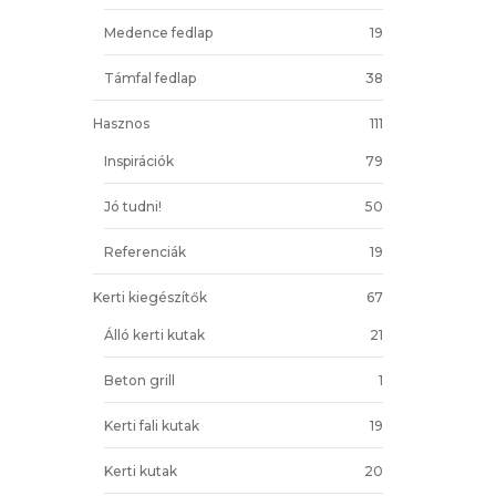
Medence fedlap
19
Támfal fedlap
38
Hasznos
111
Inspirációk
79
Jó tudni!
50
Referenciák
19
Kerti kiegészítők
67
Álló kerti kutak
21
Beton grill
1
Kerti fali kutak
19
Kerti kutak
20