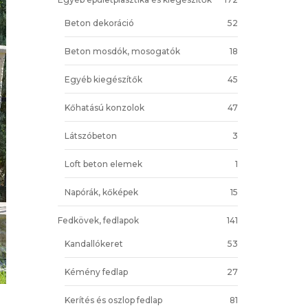
Beton dekoráció
52
Beton mosdók, mosogatók
18
Egyéb kiegészítők
45
Kőhatású konzolok
47
Látszóbeton
3
Loft beton elemek
1
Napórák, kőképek
15
Fedkövek, fedlapok
141
Kandallókeret
53
Kémény fedlap
27
Kerítés és oszlop fedlap
81