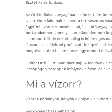
Esztétika és funkció:
Az Otti fedkövek anyagában színezett öntömöröd
vizet. Nem fakulnak ki, mert a természetes vaso
fagytűrő kvarc szemcsék alkotják, kötőanyaga p
portlandcement, amely a kereskedelemben for
szempontból, de esztétikailag is különleges da
látszanak, az éleknél profilozott kiképzéssel. A
megtévesztően hasonlítanak egy eredeti mész
Hoffer Ottó ( Otti Manufactura): „A fedkövek als
lecsöpögő vízcseppek lefolynak a falon, és a va
Mi a vízorr?
vízorr =
párkány
ok,
könyöklő
k alján kialakított
Fedköveket használhatunk: